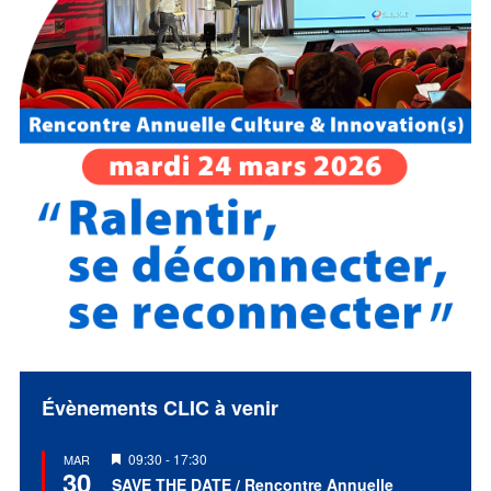
Évènements CLIC à venir
Mis
09:30
-
17:30
MAR
30
en
SAVE THE DATE / Rencontre Annuelle