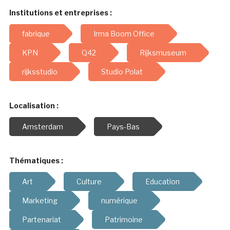
Institutions et entreprises :
fabrique
Irma Boom Office
KPN
Q42
Rijksmuseum
rijksstudio
Studio Polat
Localisation :
Amsterdam
Pays-Bas
Thématiques :
Art
Culture
Education
Marketing
numérique
Partenariat
Patrimoine