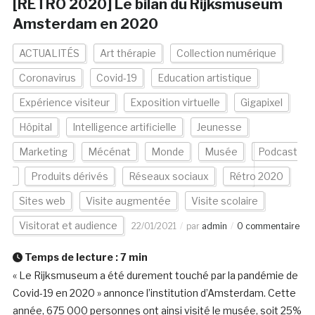
[RETRO 2020] Le bilan du Rijksmuseum
Amsterdam en 2020
ACTUALITÉS
Art thérapie
Collection numérique
Coronavirus
Covid-19
Education artistique
Expérience visiteur
Exposition virtuelle
Gigapixel
Hôpital
Intelligence artificielle
Jeunesse
Marketing
Mécénat
Monde
Musée
Podcast
Produits dérivés
Réseaux sociaux
Rétro 2020
Sites web
Visite augmentée
Visite scolaire
Visitorat et audience
22/01/2021
par
admin
0 commentaire
Temps de lecture :
7
min
« Le Rijksmuseum a été durement touché par la pandémie de
Covid-19 en 2020 » annonce l’institution d’Amsterdam. Cette
année, 675 000 personnes ont ainsi visité le musée, soit 25%