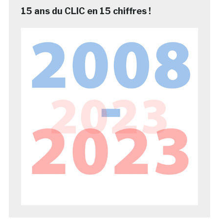
15 ans du CLIC en 15 chiffres !