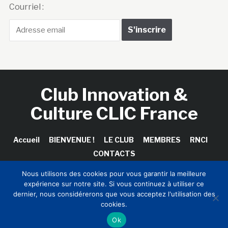
Courriel :
Club Innovation &
Culture CLIC France
Accueil
BIENVENUE !
LE CLUB
MEMBRES
RNCI
CONTACTS
Nous utilisons des cookies pour vous garantir la meilleure
expérience sur notre site. Si vous continuez à utiliser ce
dernier, nous considérerons que vous acceptez l'utilisation des
Copyright © 2026 Club Innovation & Culture CLIC France /
cookies.
Sinapses Conseils
Ok