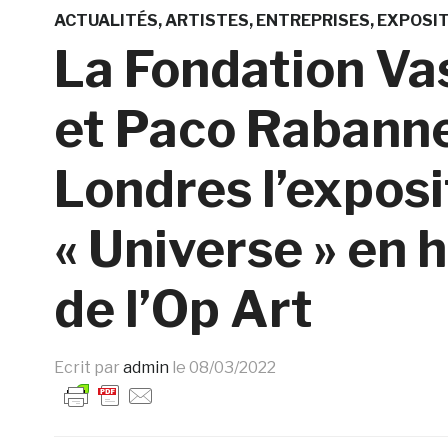
ACTUALITÉS
ARTISTES
ENTREPRISES
EXPOSI
La Fondation Vas
et Paco Rabanne
Londres l’exposi
« Universe » en
de l’Op Art
Ecrit par
admin
le
08/03/2022