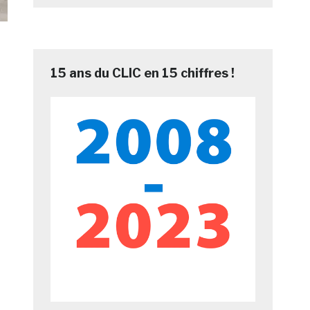
15 ans du CLIC en 15 chiffres !