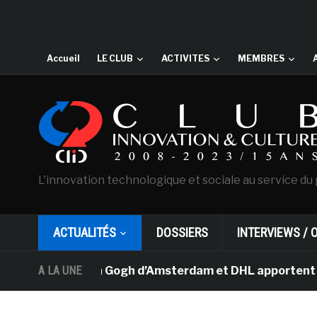
Accueil
LE CLUB
ACTIVITES
MEMBRES
L'innovation technologique et sociale au service du 
ACTUALITÉS
DOSSIERS
INTERVIEWS / 
usée Van Gogh d’Amsterdam et DHL apportent l’art dans 
A LA UNE