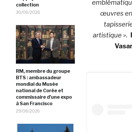
emblématique
collection
œuvres en
30/06/2026
tapisseri
artistique »
.
Vasar
RM, membre du groupe
BTS : ambassadeur
mondial du Musée
national de Corée et
commissaire d’une expo
à San Francisco
29/06/2026