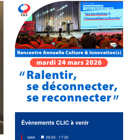
Évènements CLIC à venir
Mis
09:30
-
17:30
MAR