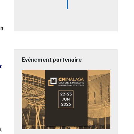
in
Evénement partenaire
t
e,