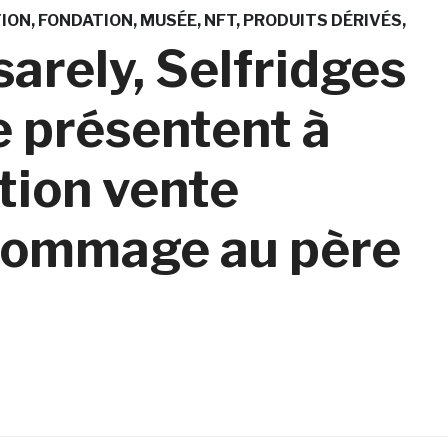
TION
FONDATION
MUSÉE
NFT
PRODUITS DÉRIVÉS
arely, Selfridges
 présentent à
tion vente
 hommage au père