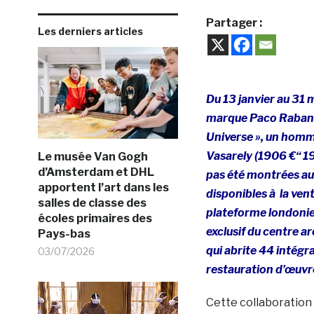
Partager :
Les derniers articles
Du 13 janvier au 31 
marque Paco Rabann
Universe », un homm
Vasarely (1906 €“ 1
Le musée Van Gogh
d’Amsterdam et DHL
pas été montrées au
apportent l’art dans les
disponibles à la ven
salles de classe des
plateforme londonie
écoles primaires des
exclusif du centre a
Pays-bas
qui abrite 44 intégr
03/07/2026
restauration d’œuvre
Cette collaboration 