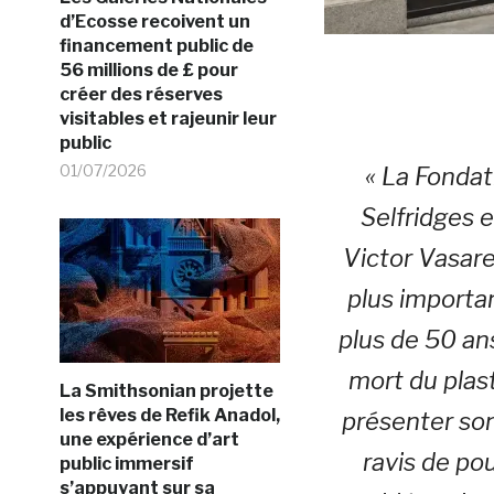
d’Ecosse recoivent un
financement public de
56 millions de £ pour
créer des réserves
visitables et rajeunir leur
public
01/07/2026
« La Fondat
Selfridges 
Victor Vasare
plus importa
plus de 50 an
mort du plas
La Smithsonian projette
les rêves de Refik Anadol,
présenter so
une expérience d’art
ravis de po
public immersif
s’appuyant sur sa