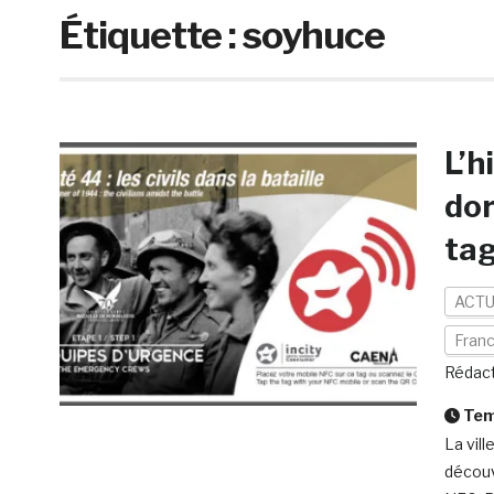
Étiquette :
soyhuce
L’h
dor
ta
ACTU
Fran
Rédact
Temp
La vil
découv