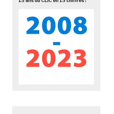
15 ans du CLIC en 15 chiffres !