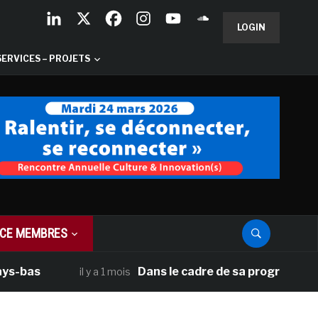
LOGIN
SERVICES – PROJETS
CE MEMBRES
as
Dans le cadre de sa programmation amé
il y a 1 mois