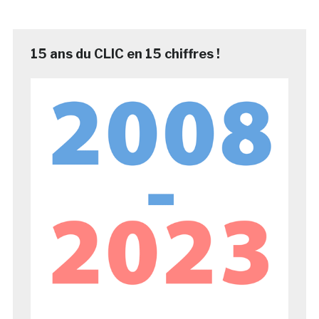
15 ans du CLIC en 15 chiffres !