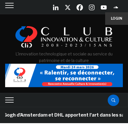
LOGIN
L'innovation technologique et sociale au service du
patrimoine et de la culture
h d’Amsterdam et DHL apportent l’art dans les salles d