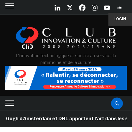
LOGIN
L'innovation technologique et sociale au service du
patrimoine et de la culture
gh d’Amsterdam et DHL apportent l’art dans les salles d