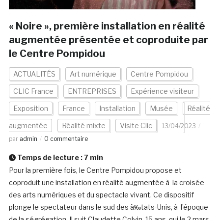
« Noire », première installation en réalité
augmentée présentée et coproduite par
le Centre Pompidou
ACTUALITÉS
Art numérique
Centre Pompidou
CLIC France
ENTREPRISES
Expérience visiteur
Exposition
France
Installation
Musée
Réalité
augmentée
Réalité mixte
Visite Clic
13/04/2023
par
admin
0 commentaire
Temps de lecture :
7
min
Pour la première fois, le Centre Pompidou propose et
coproduit une installation en réalité augmentée à la croisée
des arts numériques et du spectacle vivant. Ce dispositif
plonge le spectateur dans le sud des à‰tats-Unis, à l’époque
de la ségrégation. Il suit Claudette Colvin, 15 ans, qui le 2 mars