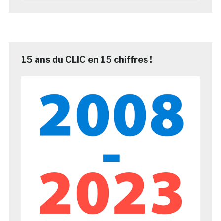
15 ans du CLIC en 15 chiffres !