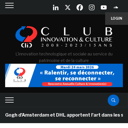
LOGIN
L'innovation technologique et sociale au service du
patrimoine et de la culture
gh d’Amsterdam et DHL apportent l’art dans les salles d