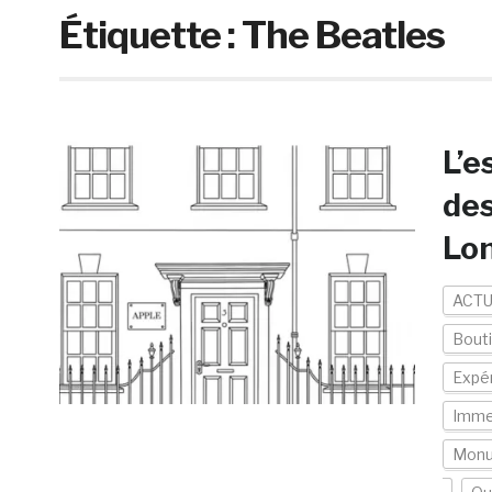
Étiquette :
The Beatles
L’e
des
Lo
ACTU
Bout
Expér
Imme
Mon