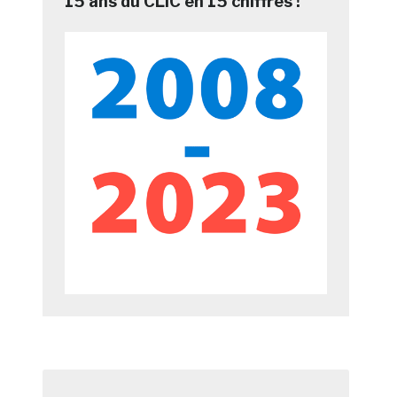
15 ans du CLIC en 15 chiffres !