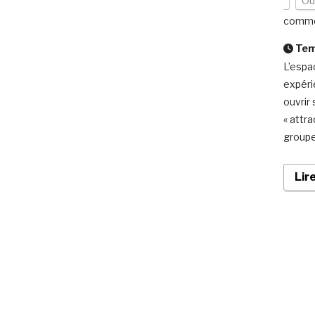
Ou
comme
Temp
L’espa
expéri
ouvrir
« attra
groupe
Lir