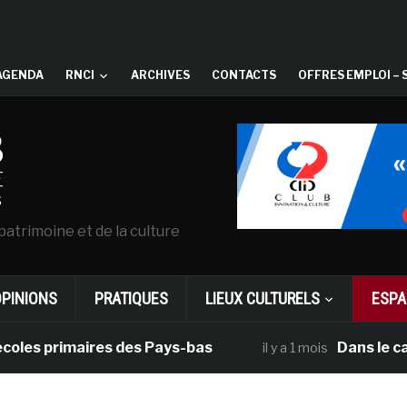
AGENDA
RNCI
ARCHIVES
CONTACTS
OFFRES EMPLOI – 
patrimoine et de la culture
OPINIONS
PRATIQUES
LIEUX CULTURELS
ESPA
s primaires des Pays-bas
Dans le cadre d
il y a 1 mois