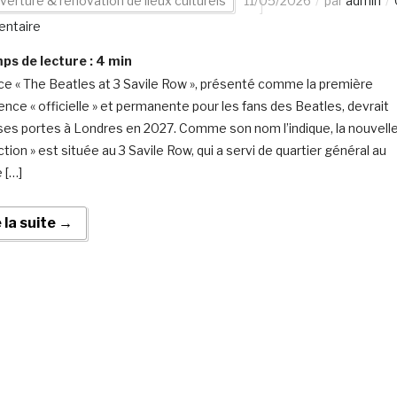
verture & rénovation de lieux culturels
11/05/2026
par
admin
ntaire
s de lecture :
4
min
ce « The Beatles at 3 Savile Row », présenté comme la première
ence « officielle » et permanente pour les fans des Beatles, devrait
 ses portes à Londres en 2027. Comme son nom l’indique, la nouvell
ction » est située au 3 Savile Row, qui a servi de quartier général au
 […]
e la suite →