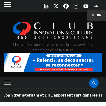
LOGIN
L'innovation technologique et sociale au service du
patrimoine et de la culture
gh d’Amsterdam et DHL apportent l’art dans les salles d