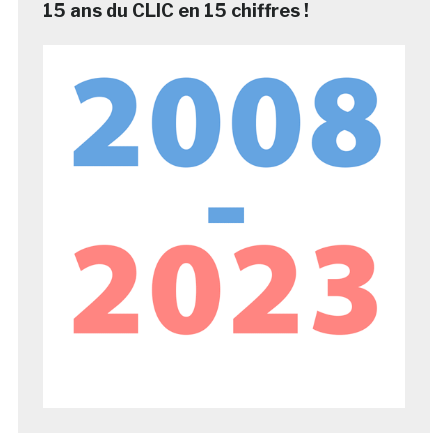
15 ans du CLIC en 15 chiffres !