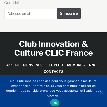
Courriel :
Club Innovation &
Culture CLIC France
Accueil
BIENVENUE !
LE CLUB
MEMBRES
RNCI
CONTACTS
Nous utilisons des cookies pour vous garantir la meilleure
expérience sur notre site. Si vous continuez à utiliser ce
dernier, nous considérerons que vous acceptez l'utilisation des
Copyright © 2026 Club Innovation & Culture CLIC France /
cookies.
Sinapses Conseils
Ok