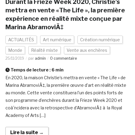
Durant la Frieze Week 2020, Christie’s
mettra en vente «The Life », la première
expérience en réalité mixte conçue par
Marina AbramoviÄ‡
ACTUALITÉS
Art numérique
Création numérique
Monde
Réalité mixte
Vente aux enchères
25/11/2019
par
admin
0 commentaire
Temps de lecture :
6
min
En 2020, la maison Christie’s mettra en vente « The Life » de
Marina AbramoviÄ‡, la première œuvre d’art en réalité mixte
au monde. Cette vente constituera l’un des points forts de
son programme d’enchères durant la Frieze Week 2020 et
coà¯ncidera avec la retrospective d’AbramoviÄ‡ à la Royal
Academy of Arts […]
Lire la suite →