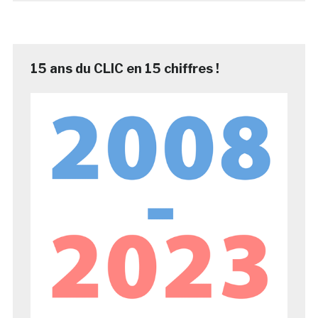
15 ans du CLIC en 15 chiffres !