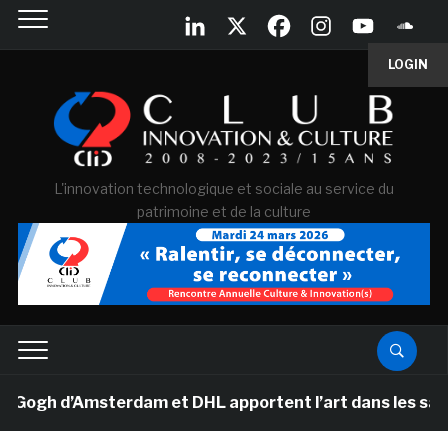
LOGIN
L'innovation technologique et sociale au service du
patrimoine et de la culture
h d’Amsterdam et DHL apportent l’art dans les salles de