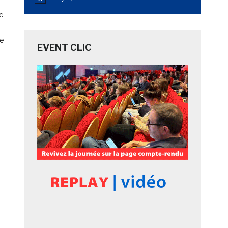
Notice
c
le
EVENT CLIC