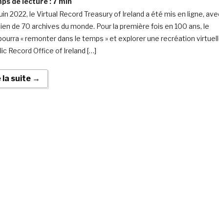
s de lecture :
7
min
uin 2022, le Virtual Record Treasury of Ireland a été mis en ligne, ave
tien de 70 archives du monde. Pour la première fois en 100 ans, le
 pourra « remonter dans le temps » et explorer une recréation virtuel
ic Record Office of Ireland […]
e la suite →