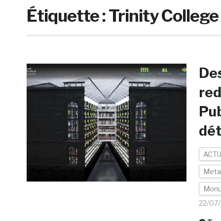
Étiquette :
Trinity College
Des
red
Pub
dét
ACTU
Meta
Mon
22/07