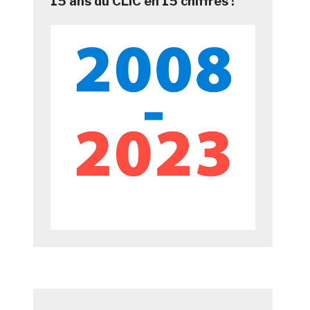
15 ans du CLIC en 15 chiffres !