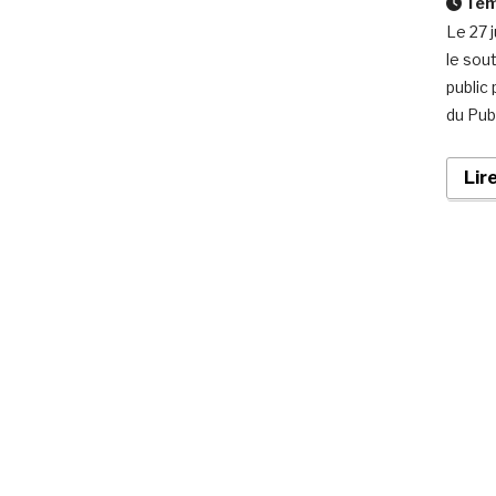
Temp
Le 27 j
le sou
public
du Publ
Lir