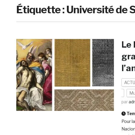
Étiquette :
Université de S
Le 
gra
l’a
ACTU
Mu
par
ad
Temp
Pour l
Nacion