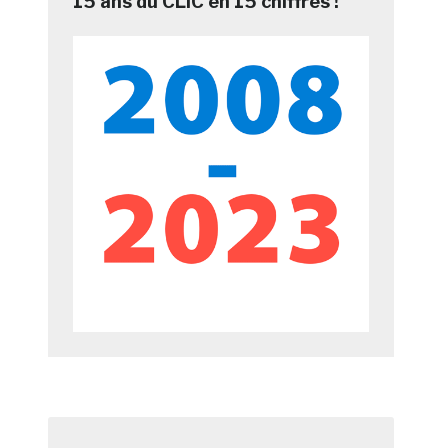
15 ans du CLIC en 15 chiffres !