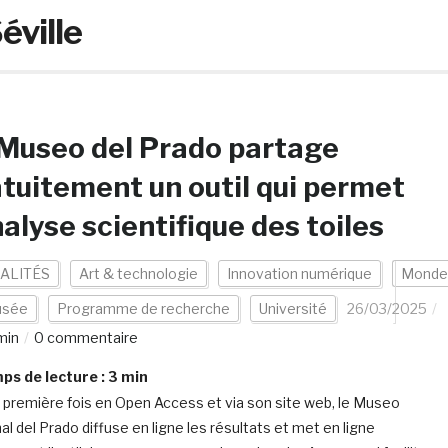
éville
Museo del Prado partage
tuitement un outil qui permet
nalyse scientifique des toiles
ALITÉS
Art & technologie
Innovation numérique
Monde
sée
Programme de recherche
Université
26/03/2025
min
0 commentaire
s de lecture :
3
min
a première fois en Open Access et via son site web, le Museo
al del Prado diffuse en ligne les résultats et met en ligne