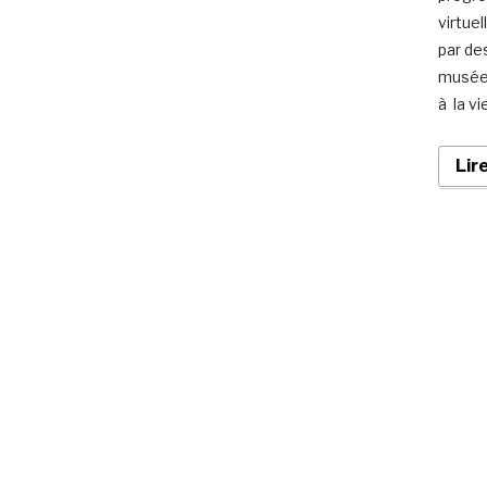
virtue
par de
musées
à la vi
Lir