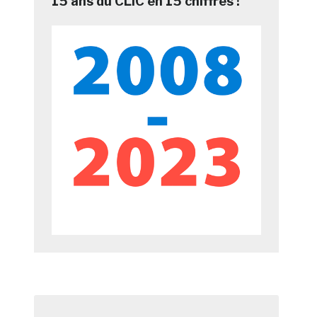
15 ans du CLIC en 15 chiffres !