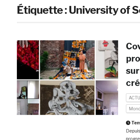
Étiquette :
University of S
Cov
pro
sur
cré
ACTU
Mon
Temp
Depuis
progre