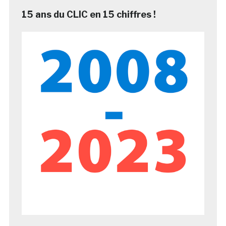
15 ans du CLIC en 15 chiffres !