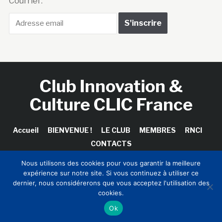
Courriel :
Club Innovation &
Culture CLIC France
Accueil
BIENVENUE !
LE CLUB
MEMBRES
RNCI
CONTACTS
Nous utilisons des cookies pour vous garantir la meilleure
expérience sur notre site. Si vous continuez à utiliser ce
dernier, nous considérerons que vous acceptez l'utilisation des
Copyright © 2026 Club Innovation & Culture CLIC France /
cookies.
Sinapses Conseils
Ok