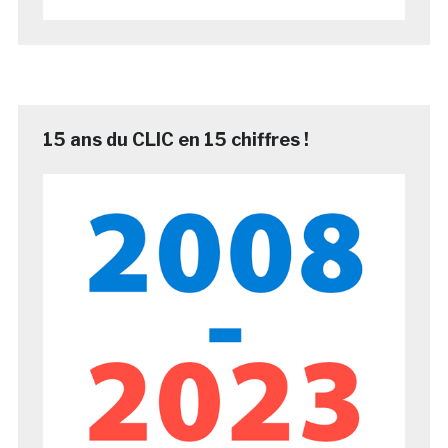
15 ans du CLIC en 15 chiffres !