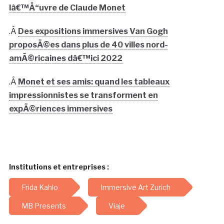
lâ€™Å“uvre de Claude Monet
.Â
Des expositions immersives Van Gogh
proposÃ©es dans plus de 40 villes nord-
amÃ©ricaines dâ€™ici 2022
.Â
Monet et ses amis: quand les tableaux
impressionnistes se transforment en
expÃ©riences immersives
Institutions et entreprises :
Frida Kahlo
Immersive Art Zurich
MB Presents
Viaje