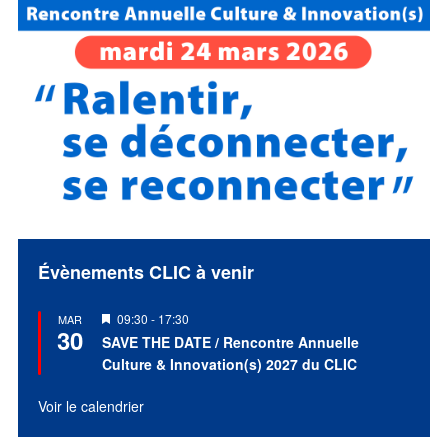
Évènements CLIC à venir
Mis
09:30
-
17:30
MAR
30
en
SAVE THE DATE / Rencontre Annuelle
avant
Culture & Innovation(s) 2027 du CLIC
Voir le calendrier