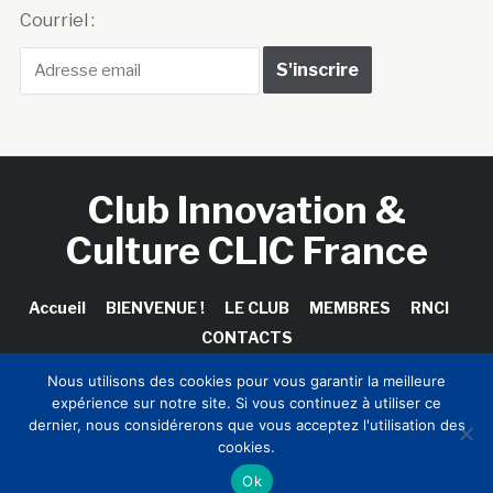
Courriel :
Club Innovation &
Culture CLIC France
Accueil
BIENVENUE !
LE CLUB
MEMBRES
RNCI
CONTACTS
Nous utilisons des cookies pour vous garantir la meilleure
expérience sur notre site. Si vous continuez à utiliser ce
dernier, nous considérerons que vous acceptez l'utilisation des
Copyright © 2026 Club Innovation & Culture CLIC France /
cookies.
Sinapses Conseils
Ok