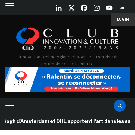
LOGIN
L'innovation technologique et sociale au service du
patrimoine et de la culture
h d’Amsterdam et DHL apportent l’art dans les salles de