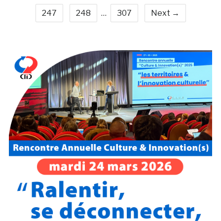
247
248
…
307
Next →