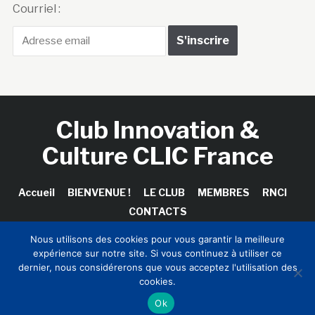
Courriel :
Club Innovation &
Culture CLIC France
Accueil
BIENVENUE !
LE CLUB
MEMBRES
RNCI
CONTACTS
Nous utilisons des cookies pour vous garantir la meilleure
expérience sur notre site. Si vous continuez à utiliser ce
dernier, nous considérerons que vous acceptez l'utilisation des
Copyright © 2026 Club Innovation & Culture CLIC France /
cookies.
Sinapses Conseils
Ok