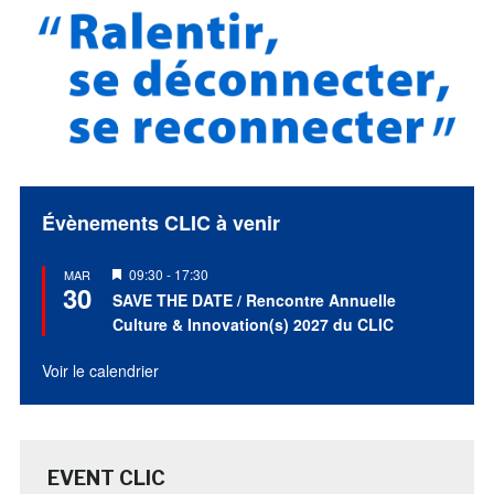
Évènements CLIC à venir
Mis
09:30
-
17:30
MAR
30
en
SAVE THE DATE / Rencontre Annuelle
avant
Culture & Innovation(s) 2027 du CLIC
Voir le calendrier
EVENT CLIC