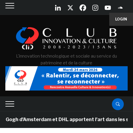
LOGIN
L'innovation technologique et sociale au service du
patrimoine et de la culture
gh d’Amsterdam et DHL apportent l’art dans les salles d