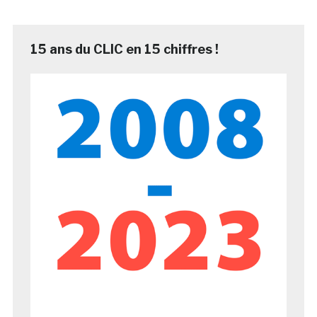
15 ans du CLIC en 15 chiffres !