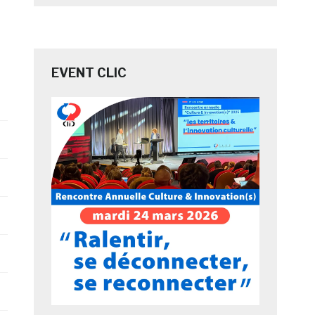
EVENT CLIC
Marge de
Facebook
progression
1.482.033
7,98%
424.960
3,89%
256.047
15,85% +1 place
231.895
10,74% +1 place
224.122
2,57%
-2 places