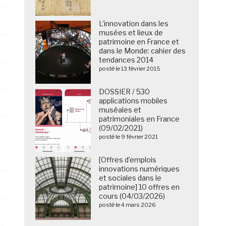
42.922
9,80%
-1 place
L’innovation dans les
musées et lieux de
patrimoine en France et
37.150
6,23%
-1 place
dans le Monde: cahier des
tendances 2014
posté le 13 février 2015
30.503
4,98%
DOSSIER / 530
applications mobiles
25.325
11,02%
muséales et
patrimoniales en France
(09/02/2021)
23.274
5,87%
posté le 9 février 2021
19.626
28,15% +1 place
[Offres d’emplois
innovations numériques
et sociales dans le
18.120
7,49%
-1 place
patrimoine] 10 offres en
cours (04/03/2026)
posté le 4 mars 2026
16.247