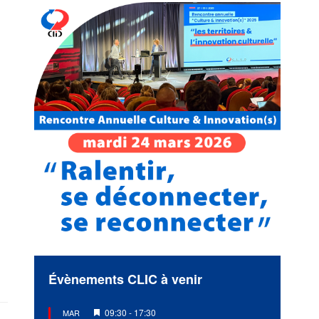
Évènements CLIC à venir
Mis
09:30
-
17:30
MAR