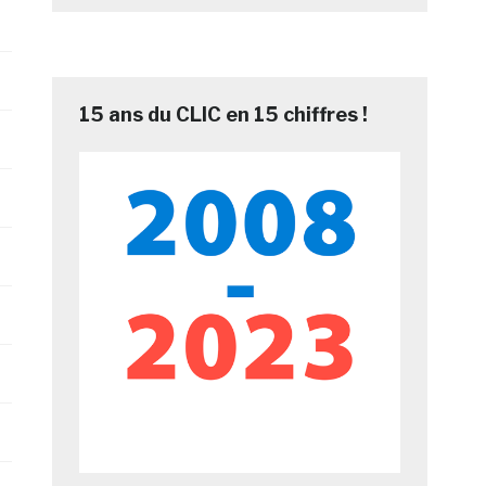
177.853
21,99% +2 places
164.984
15 ans du CLIC en 15 chiffres !
154.683
2,79%
-1 place
150.729
4,74%
-1 place
142.750
3,88%
132.451
12,66%
96.214
9,74%
72.775
6,79%