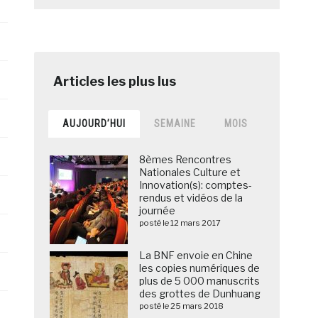
68.970
8,51%
68.929
12,10% +1 place
64.440
9,87% +1 place
62.654
3,02%
-2 places
AUJOURD’HUI
SEMAINE
MOIS
50.984
4,19%
+1 place
8èmes Rencontres
Nationales Culture et
Innovation(s): comptes-
50.821
0,32%
-1 place
rendus et vidéos de la
journée
posté le 12 mars 2017
48.413
6,56%
La BNF envoie en Chine
les copies numériques de
46.525
3,39%
plus de 5 000 manuscrits
des grottes de Dunhuang
posté le 25 mars 2018
45.163
29,02% +2 places