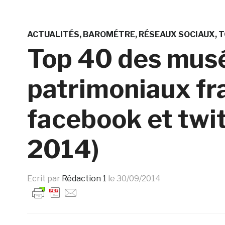
ACTUALITÉS
BAROMÉTRE
RÉSEAUX SOCIAUX
T
Top 40 des musé
patrimoniaux fr
facebook et twi
2014)
Ecrit par
Rédaction 1
le
30/09/2014