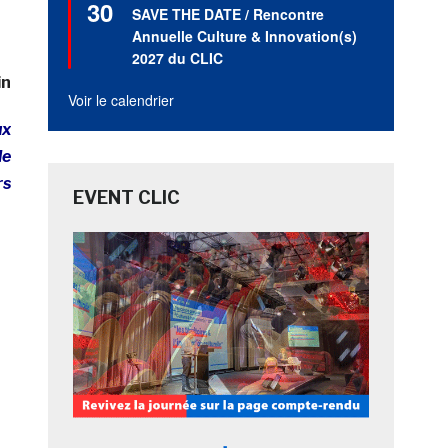
30
en
SAVE THE DATE / Rencontre
avant
Annuelle Culture & Innovation(s)
2027 du CLIC
in
Voir le calendrier
ux
le
rs
EVENT CLIC