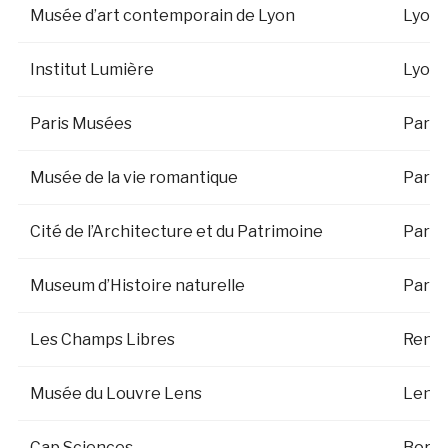
Musée d’art contemporain de Lyon
Lyon
Institut Lumière
Lyon
Paris Musées
Paris
Musée de la vie romantique
Paris
Cité de l’Architecture et du Patrimoine
Paris
Museum d’Histoire naturelle
Paris
Les Champs Libres
Renn
Musée du Louvre Lens
Lens
Cap Sciences
Bord