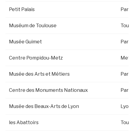
Petit Palais
Paris
Muséum de Toulouse
Toulo
Musée Guimet
Paris
Centre Pompidou-Metz
Metz
Musée des Arts et Métiers
Paris
Centre des Monuments Nationaux
Paris
Musée des Beaux-Arts de Lyon
Lyon
les Abattoirs
Toulo