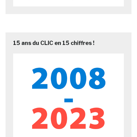
15 ans du CLIC en 15 chiffres !