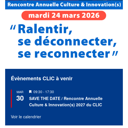
Évènements CLIC à venir
Mis
09:30
-
17:30
MAR
30
en
SAVE THE DATE / Rencontre Annuelle
avant
Culture & Innovation(s) 2027 du CLIC
Voir le calendrier