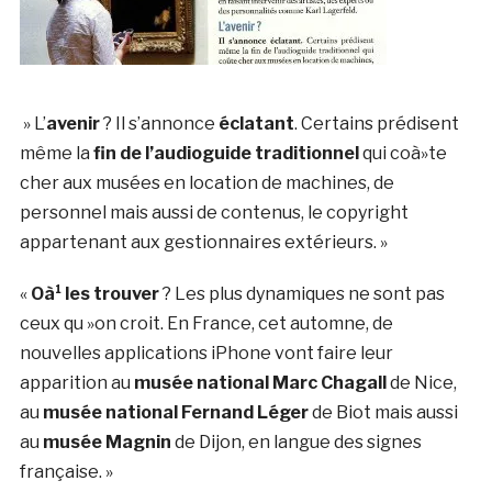
» L’
avenir
? Il s’annonce
éclatant
. Certains prédisent
même la
fin de l’audioguide traditionnel
qui coà»te
cher aux musées en location de machines, de
personnel mais aussi de contenus, le copyright
appartenant aux gestionnaires extérieurs. »
«
Oà¹ les trouver
? Les plus dynamiques ne sont pas
ceux qu »on croit. En France, cet automne, de
nouvelles applications iPhone vont faire leur
apparition au
musée national Marc Chagall
de Nice,
au
musée national Fernand Léger
de Biot mais aussi
au
musée Magnin
de Dijon, en langue des signes
française. »