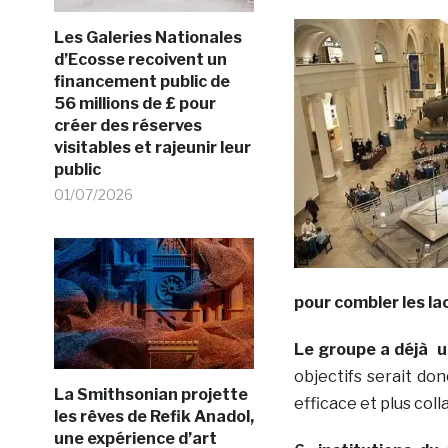
Les Galeries Nationales
d’Ecosse recoivent un
financement public de
56 millions de £ pour
créer des réserves
visitables et rajeunir leur
public
01/07/2026
pour combler les la
Le groupe a déjà 
objectifs serait do
La Smithsonian projette
efficace et plus coll
les rêves de Refik Anadol,
une expérience d’art