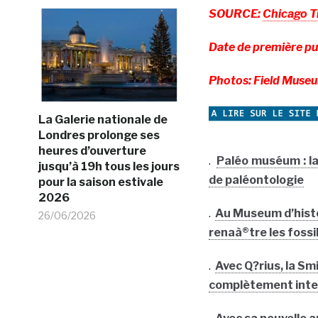
SOURCE:
Chicago T
Date de première pu
Photos: Field Muse
La Galerie nationale de
Londres prolonge ses
heures d’ouverture
.
Paléo muséum : la 
jusqu’à 19h tous les jours
de paléontologie
pour la saison estivale
2026
.
Au Museum d’histo
26/06/2026
renaà®tre les fossi
.
Avec Q?rius, la Sm
complètement inte