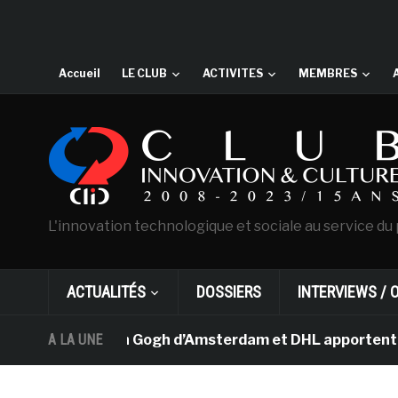
Accueil
LE CLUB
ACTIVITES
MEMBRES
L'innovation technologique et sociale au service du 
ACTUALITÉS
DOSSIERS
INTERVIEWS / 
usée Van Gogh d’Amsterdam et DHL apportent l’art dans 
A LA UNE