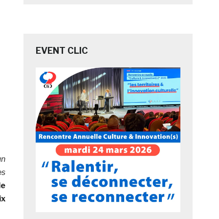
EVENT CLIC
un
es
de
ix