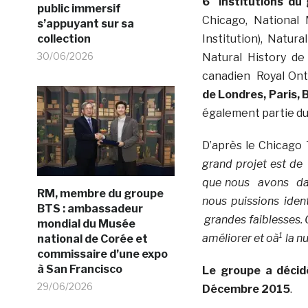
6 institutions du
public immersif
Chicago, National
s’appuyant sur sa
collection
Institution), Nat
30/06/2026
Natural History d
canadien Royal On
de Londres, Paris, 
également partie du
D’après le Chicago 
grand projet est de
que nous avons dan
RM, membre du groupe
nous puissions iden
BTS : ambassadeur
grandes faiblesses. C
mondial du Musée
améliorer et oà¹ la nu
national de Corée et
commissaire d’une expo
à San Francisco
Le groupe a déci
29/06/2026
Décembre 2015
.