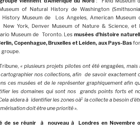
 groupe viennent d’Amérique du Nord
: Field Museum 
 Museum of Natural History de Washington (Smithsoni
ural History Museum de Los Angeles, American Museum 
e New York, Denver Museum of Nature & Science, et 
tario Museum de Toronto. Les
musées d’histoire naturel
Berlin, Copenhague, Bruxelles et Leiden, aux Pays-Bas
fo
 groupe.
Tribune,
« plusieurs projets pilotes ont été engagées, mais 
 cartographier nos collections, afin de savoir exactement 
s ces musées et de le représenter graphiquement afin q
tifier les domaines qui sont nos grands points forts et n
ela aidera à identifier les zones oà¹ la collecte a besoin d’êt
mérisation doit être une priorité »
.
dé de se réunir à nouveau à Londres en Novembre 