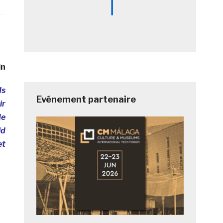
in
ds
Evénement partenaire
ir
de
ld
et