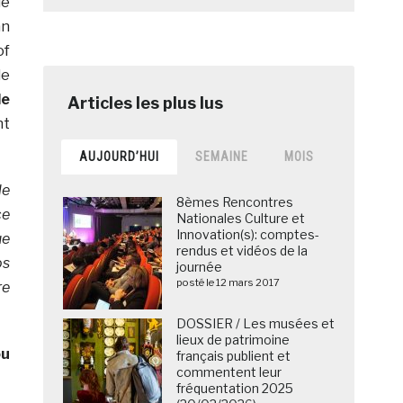
de
an
of
le
le
nt
AUJOURD’HUI
SEMAINE
MOIS
le
8èmes Rencontres
ce
Nationales Culture et
Innovation(s): comptes-
ue
rendus et vidéos de la
os
journée
posté le 12 mars 2017
re
DOSSIER / Les musées et
lieux de patrimoine
ou
français publient et
commentent leur
fréquentation 2025