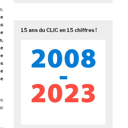
e,
se
s
15 ans du CLIC en 15 chiffres !
ne
e,
e
ne
s
e
ée
es
us