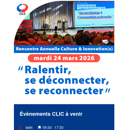
Évènements CLIC à venir
Mis
09:30
-
17:30
MAR