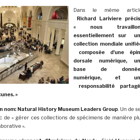
Dans le même articl
Richard Lariviere préci
« nous travaillon
essentiellement sur u
collection mondiale unifié
composée d’une épin
dorsale numérique, u
base de donnée
numérique, et un
responsabilité partag
cunes. »
un nom: Natural History Museum Leaders Group
. Un de s
nc de « gérer ces collections de spécimens de manière pl
aborative ».