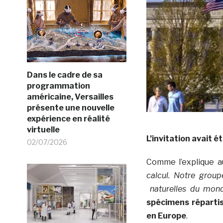
Dans le cadre de sa
programmation
américaine, Versailles
présente une nouvelle
expérience en réalité
virtuelle
L’invitation avait 
02/07/2026
Comme l’explique a
calcul. Notre grou
naturelles du mon
spécimens répartis 
en Europe
.