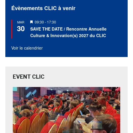
Évènements CLIC à venir
Mis
09:30
-
17:30
MAR
30
en
SAVE THE DATE / Rencontre Annuelle
avant
Culture & Innovation(s) 2027 du CLIC
Voir le calendrier
EVENT CLIC