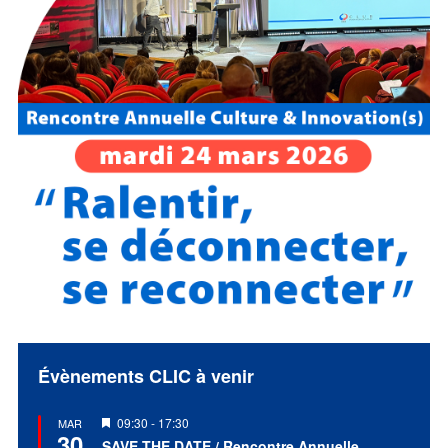
Évènements CLIC à venir
Mis
09:30
-
17:30
MAR
30
en
SAVE THE DATE / Rencontre Annuelle