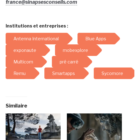
france@sinapsesconseils.com
Institutions et entreprises :
Antenna International
Blue Apps
exponaute
mobexplore
Multicom
pré carré
Remu
Smartapps
Sycomore
Similaire