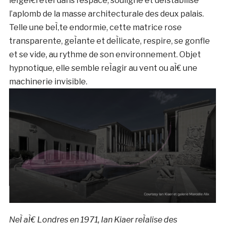
leÌgeÌ€reteÌ dans l’espace, souligne et deÌstabilise
l’aplomb de la masse architecturale des deux palais.
Telle une beÌ‚te endormie, cette matrice rose
transparente, geÌante et deÌlicate, respire, se gonfle
et se vide, au rythme de son environnement. Objet
hypnotique, elle semble reÌagir au vent ou aÌ€ une
machinerie invisible.
NeÌ aÌ€ Londres en 1971, Ian Kiaer reÌalise des