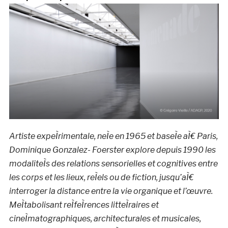
Artiste expeÌrimentale, neÌe en 1965 et baseÌe aÌ€ Paris,
Dominique Gonzalez- Foerster explore depuis 1990 les
modaliteÌs des relations sensorielles et cognitives entre
les corps et les lieux, reÌels ou de fiction, jusqu’aÌ€
interroger la distance entre la vie organique et l’œuvre.
MeÌtabolisant reÌfeÌrences litteÌraires et
cineÌmatographiques, architecturales et musicales,