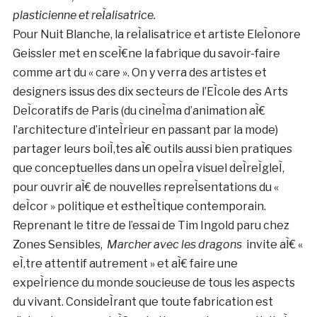
plasticienne et reÌalisatrice.
Pour Nuit Blanche, la reÌalisatrice et artiste EleÌonore
Geissler met en sceÌ€ne la fabrique du savoir-faire
comme art du « care ». On y verra des artistes et
designers issus des dix secteurs de l’EÌcole des Arts
DeÌcoratifs de Paris (du cineÌma d’animation aÌ€
l’architecture d’inteÌrieur en passant par la mode)
partager leurs boiÌ‚tes aÌ€ outils aussi bien pratiques
que conceptuelles dans un opeÌra visuel deÌreÌgleÌ,
pour ouvrir aÌ€ de nouvelles repreÌsentations du «
deÌcor » politique et estheÌtique contemporain.
Reprenant le titre de l’essai de Tim Ingold paru chez
Zones Sensibles,
Marcher avec les dragons
invite aÌ€ «
eÌ‚tre attentif autrement » et aÌ€ faire une
expeÌrience du monde soucieuse de tous les aspects
du vivant. ConsideÌrant que toute fabrication est