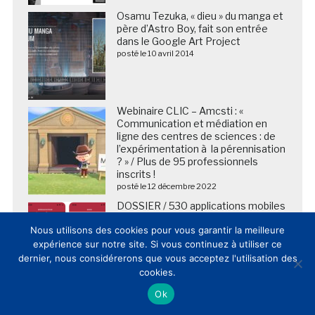
Osamu Tezuka, « dieu » du manga et
père d’Astro Boy, fait son entrée
dans le Google Art Project
posté le 10 avril 2014
Webinaire CLIC – Amcsti : «
Communication et médiation en
ligne des centres de sciences : de
l’expérimentation à la pérennisation
? » / Plus de 95 professionnels
inscrits !
posté le 12 décembre 2022
DOSSIER / 530 applications mobiles
muséales et patrimoniales en
Nous utilisons des cookies pour vous garantir la meilleure
France (09/02/2021)
posté le 9 février 2021
expérience sur notre site. Si vous continuez à utiliser ce
dernier, nous considérerons que vous acceptez l'utilisation des
cookies.
Ok