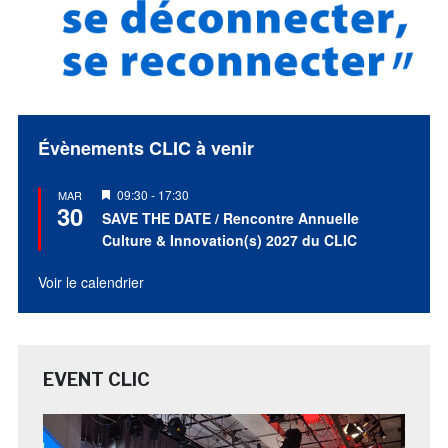
Évènements CLIC à venir
Mis
09:30
-
17:30
MAR
30
en
SAVE THE DATE / Rencontre Annuelle
avant
Culture & Innovation(s) 2027 du CLIC
Voir le calendrier
EVENT CLIC