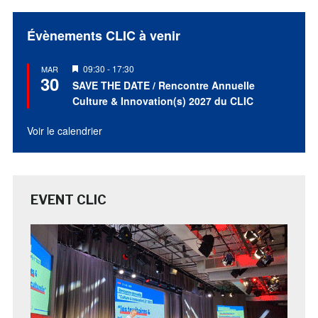
Évènements CLIC à venir
Mis
09:30
-
17:30
MAR
30
en
SAVE THE DATE / Rencontre Annuelle
avant
Culture & Innovation(s) 2027 du CLIC
Voir le calendrier
EVENT CLIC