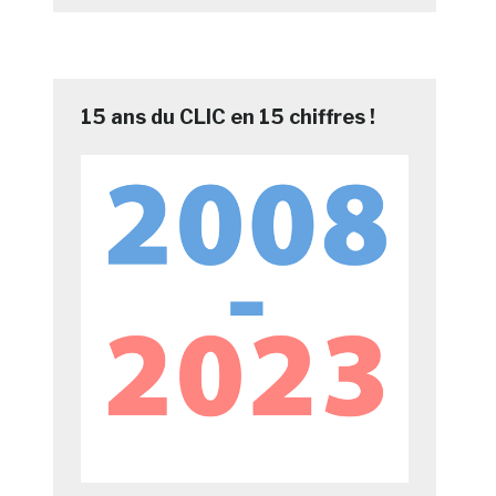
15 ans du CLIC en 15 chiffres !