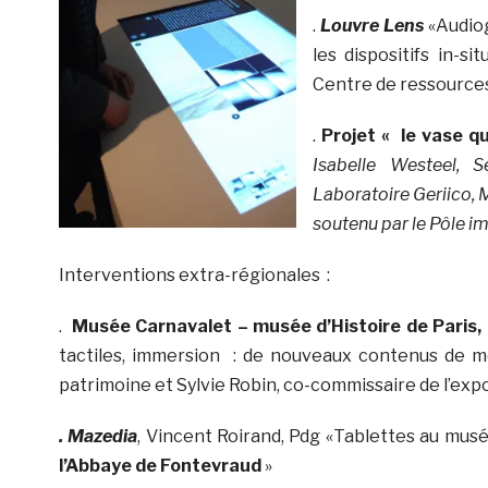
.
Louvre Lens
«Audiog
les dispositifs in-
Centre de ressource
.
Projet « le vase q
Isabelle Westeel, 
Laboratoire Geriico, M
soutenu par le Pôle i
Interventions extra-régionales :
.
Musée Carnavalet – musée d’Histoire de Paris
tactiles, immersion : de nouveaux contenus de m
patrimoine et Sylvie Robin, co-commissaire de l’expos
. Mazedia
, Vincent Roirand, Pdg «Tablettes au musé
l’Abbaye de Fontevraud
»