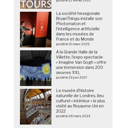
posté le 21 février 2013
La société hexagonale
BryanThings installe son
Photomaton et
l’intelligence artificielle
dans les musées de
France et du Monde
posté le 21 mars 2025
A la Grande Halle de la
Villette, l’expo spectacle
« Imagine Van Gogh » offre
une immersion dans 200
œuvres XXL
posté le 23 juin 2017
Le musée d’histoire
naturelle de Londres, lieu
culturel « intérieur » le plus
visité au Royaume-Uni en
2022
posté le 28 mars 2023