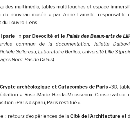
uides multimédia, tables multitouches et espace immersif
situ du nouveau musée » par Anne Lamalle, responsable 
s du Louvre-Lens
ui parle » par Devocité et le
P
alais des Beaux-arts de Lill
Service commun de la documentation, Juliette Dalbavi
ichèle Gellereau, Laboratoire Geriico, Université Lille 3 (proj
mages Nord-Pas de Calais).
, Crypte archéologique et Catacombes de Paris
«3D, tabl
édiation ». Rose-Marie Herda-Mousseaux, Conservateur 
ition «Paris disparu, Paris restitué ».
e : retours d’expériences de la
Cité de l’Architecture
et 