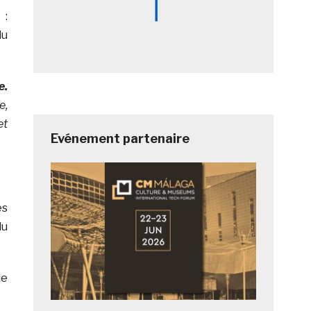
 :
du
e.
e,
et
Evénement partenaire
es
du
de