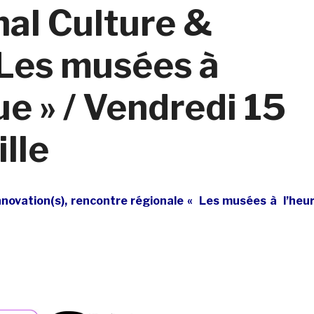
nal Culture &
« Les musées à
e » / Vendredi 15
ille
novation(s), r
encontre régionale « Les musées à l’heu