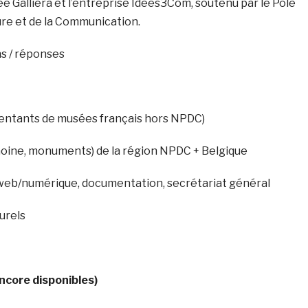
e Galliera et l’entreprise Idées3Com, soutenu par le Pôle
ure et de la Communication.
s / réponses
ésentants de musées français hors NPDC)
moine, monuments) de la région NPDC + Belgique
web/numérique, documentation, secrétariat général
urels
ncore disponibles)