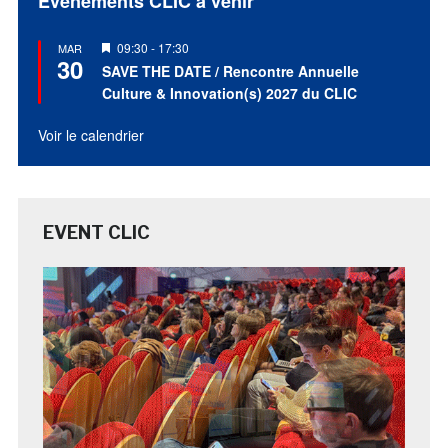
Évènements CLIC à venir
Mis
09:30
-
17:30
MAR
30
en
SAVE THE DATE / Rencontre Annuelle
avant
Culture & Innovation(s) 2027 du CLIC
Voir le calendrier
EVENT CLIC