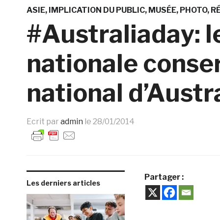
ASIE
IMPLICATION DU PUBLIC
MUSÉE
PHOTO
R
#Australiaday: l
nationale conse
national d’Austra
Ecrit par
admin
le
28/01/2014
Partager :
Les derniers articles