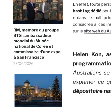
En effet, toute pers
hashtag dédié
peut
»
dans le hall pri
consacrée à ces ins
RM, membre du groupe
sur le
site web du A
BTS : ambassadeur
mondial du Musée
national de Corée et
commissaire d’une expo
Helen Kon, as
à San Francisco
programmatio
29/06/2026
Australiens s
exprimer ce q
dépositaire na