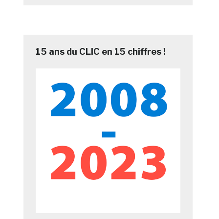
15 ans du CLIC en 15 chiffres !