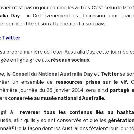
anvier n’est pas un jour comme les autres. C’est celui de la fê
alia Day ».
Cet événement est l’occasion pour chaq
rer son identité et son attachement à son pays.
c Twitter
 sa propre manière de fêter Australia Day, cette journée e
agée en ligne gr ce aux
réseaux sociaux
.
ée, le
Conseil du National Australia Day
et
Twitter
se so
 créer un ensemble de
ressources prises sur le vif.
C
hémère journée du 26 janvier 2014 sera ainsi
partagé 
sera
conservée au musée national d’Australie.
ngagé à
reverser tous les contenus liés au hasht
sée, afin qu’ils y soient conservés et que les
génératio
nnaà®tre la façon dont les Australiens fêtaient leur journ