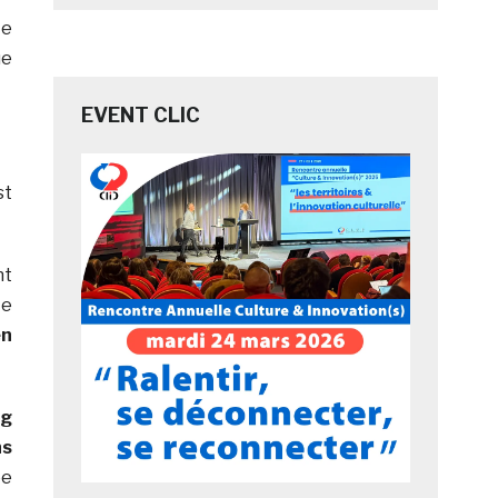
te
ue
EVENT CLIC
st
nt
e
en
ag
ns
ée