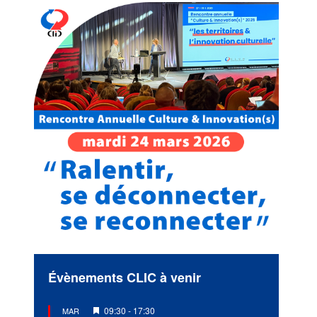
Évènements CLIC à venir
Mis
09:30
-
17:30
MAR