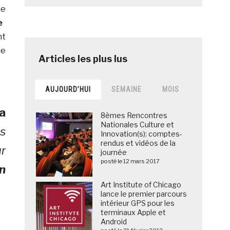
le
ve
nt
ue
AUJOURD’HUI
SEMAINE
MOIS
a
8èmes Rencontres
Nationales Culture et
s
Innovation(s): comptes-
rendus et vidéos de la
r
journée
posté le 12 mars 2017
n
Art Institute of Chicago
lance le premier parcours
intérieur GPS pour les
terminaux Apple et
Android