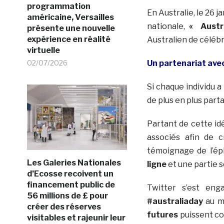
programmation
En Australie, le 26 j
américaine, Versailles
nationale,
« Austr
présente une nouvelle
expérience en réalité
Australien de céléb
virtuelle
02/07/2026
Un partenariat ave
Si chaque individu a
de plus en plus part
Partant de cette id
associés afin de
témoignage de l’ép
Les Galeries Nationales
ligne
et une partie 
d’Ecosse recoivent un
financement public de
Twitter s’est e
56 millions de £ pour
#australiaday
au mu
créer des réserves
futures
puissent co
visitables et rajeunir leur