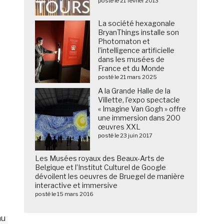
posté le 21 février 2013
La société hexagonale
BryanThings installe son
Photomaton et
l’intelligence artificielle
dans les musées de
France et du Monde
posté le 21 mars 2025
A la Grande Halle de la
Villette, l’expo spectacle
« Imagine Van Gogh » offre
une immersion dans 200
œuvres XXL
posté le 23 juin 2017
Les Musées royaux des Beaux-Arts de
Belgique et l’Institut Culturel de Google
dévoilent les oeuvres de Bruegel de manière
interactive et immersive
posté le 15 mars 2016
au