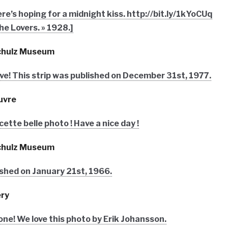
e’s hoping for a midnight kiss. http://bit.ly/1kYoCUq
he Lovers. » 1928.]
Schulz Museum
ve! This strip was published on December 31st, 1977.
uvre
ette belle photo ! Have a nice day !
Schulz Museum
ished on January 21st, 1966.
ery
ne! We love this photo by Erik Johansson.