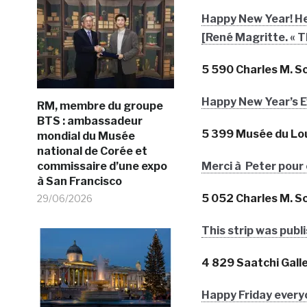
Happy New Year! Her
[René Magritte. « T
5 590 Charles M. 
Happy New Year’s E
RM, membre du groupe
BTS : ambassadeur
5 399 Musée du Lo
mondial du Musée
national de Corée et
commissaire d’une expo
Merci à Peter pour c
à San Francisco
5 052 Charles M. 
29/06/2026
This strip was publ
4 829 Saatchi Gall
Happy Friday everyo