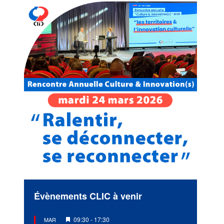
Évènements CLIC à venir
Mis
09:30
-
17:30
MAR