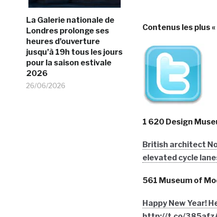
La Galerie nationale de
Contenus les plus 
Londres prolonge ses
heures d’ouverture
jusqu’à 19h tous les jours
pour la saison estivale
2026
26/06/2026
1 620 Design Mus
British architect N
elevated cycle lane
561 Museum of Mo
Happy New Year! Her
http://t.co/385af