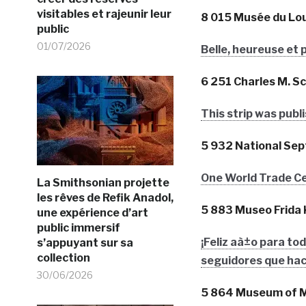
visitables et rajeunir leur
8 015 Musée du Lo
public
01/07/2026
Belle, heureuse et 
6 251 Charles M. 
This strip was pub
5 932 National Se
One World Trade Ce
La Smithsonian projette
les rêves de Refik Anadol,
5 883 Museo Frida 
une expérience d’art
public immersif
¡Feliz aà±o para to
s’appuyant sur sa
collection
seguidores que hace
30/06/2026
5 864 Museum of 