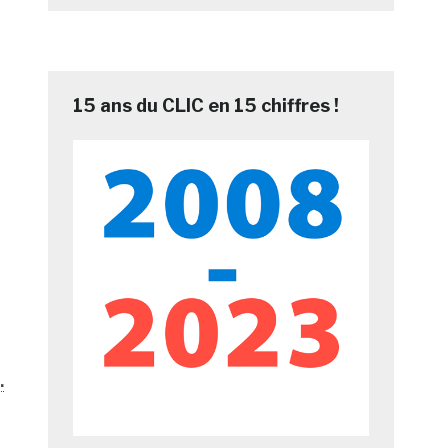
15 ans du CLIC en 15 chiffres !
…