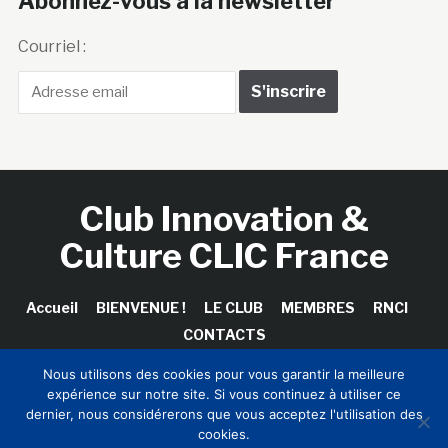
Abonnez-vous à la newsletter
Courriel :
Club Innovation &
Culture CLIC France
Accueil
BIENVENUE !
LE CLUB
MEMBRES
RNCI
CONTACTS
Nous utilisons des cookies pour vous garantir la meilleure
expérience sur notre site. Si vous continuez à utiliser ce
dernier, nous considérerons que vous acceptez l'utilisation des
Copyright © 2026 Club Innovation & Culture CLIC France /
cookies.
Sinapses Conseils