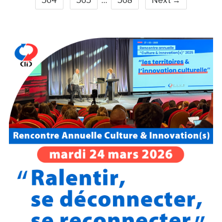
564
565
…
568
Next →