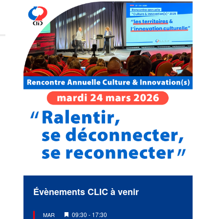
Évènements CLIC à venir
Mis
09:30
-
17:30
MAR