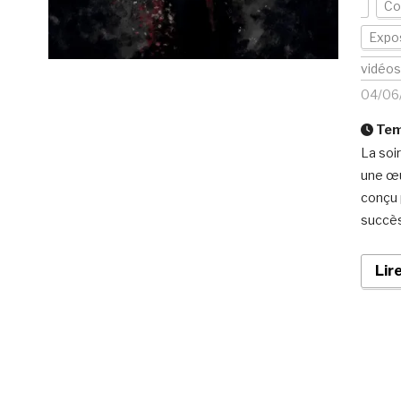
Co
Expos
vidéos
04/06
Temp
La soi
une œu
conçu p
succès
Lir