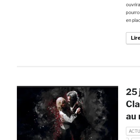
ouvrir
pourro
en plac
Lir
25 
Cla
au 
ACTU