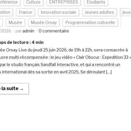
nférence
Culture
ENTREPRISES
Etudiants
ition
France
Innovation sociale
Jeunes adultes
jeux
Musée
Musée Orsay
Programmation culturelle
/2026
par
admin
0 commentaire
s de lecture :
4
min
rée Orsay Live du jeudi 25 juin 2026, de 19h à 22h, sera consacrée à
vre multi-récompensée : le jeu vidéo « Clair Obscur : Expedition 33 »
ar le studio français Sandfall Interactive, et qui a rencontré un
 international dès sa sortie en avril 2025. Se déroulant […]
e la suite →