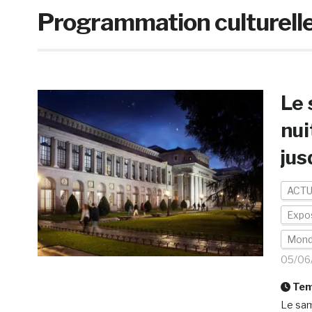
Programmation culturell
Le 
nui
jus
ACTU
Expos
Mon
05/06
Temp
Le sam