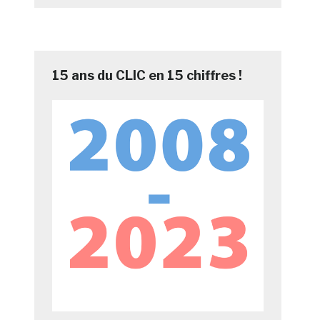
15 ans du CLIC en 15 chiffres !