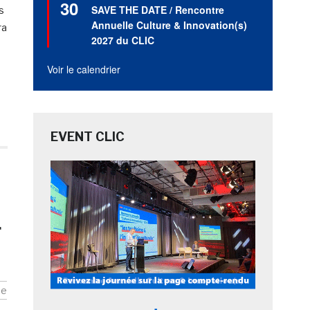
30
en
SAVE THE DATE / Rencontre
s
avant
Annuelle Culture & Innovation(s)
ra
2027 du CLIC
Voir le calendrier
EVENT CLIC
r
ue