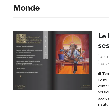
Monde
Le
ses
ACTU
10/07
Temp
Le mus
contem
version
applic
instit