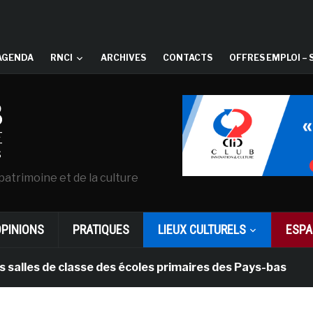
AGENDA
RNCI
ARCHIVES
CONTACTS
OFFRES EMPLOI – 
patrimoine et de la culture
OPINIONS
PRATIQUES
LIEUX CULTURELS
ESPA
de classe des écoles primaires des Pays-bas
il y a 