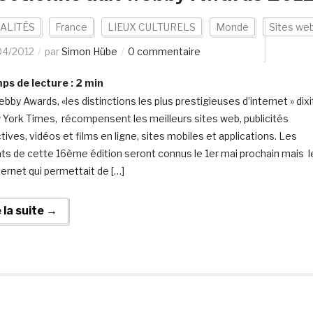
ALITÉS
France
LIEUX CULTURELS
Monde
Sites we
04/2012
par
Simon Hübe
0 commentaire
s de lecture :
2
min
bby Awards, «les distinctions les plus prestigieuses d’internet » dixi
 York Times, récompensent les meilleurs sites web, publicités
tives, vidéos et films en ligne, sites mobiles et applications. Les
ats de cette 16ème édition seront connus le 1er mai prochain mais l
ternet qui permettait de […]
e la suite →