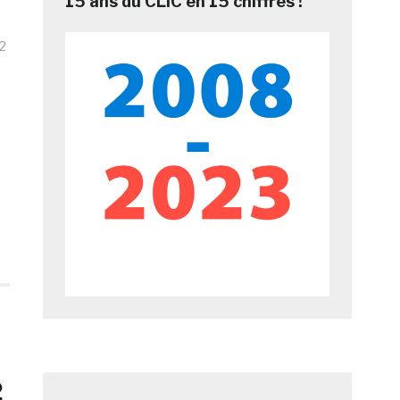
15 ans du CLIC en 15 chiffres !
2
2