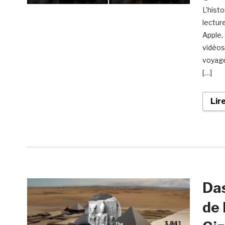
L’hist
lectur
Apple,
vidéos
voyage
[…]
Lir
Das
de 