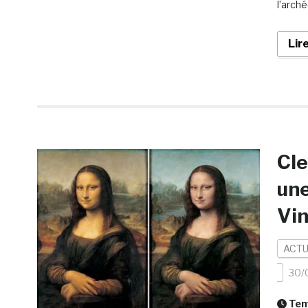
l’arch
Lir
Cle
une
Vin
ACTU
30/
Temp