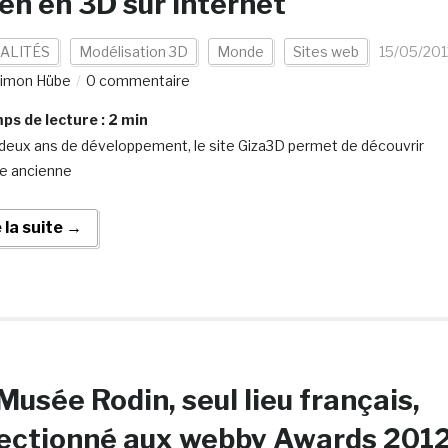
eh en 3D sur internet
ALITÉS
Modélisation 3D
Monde
Sites web
15/05/201
imon Hübe
0 commentaire
s de lecture :
2
min
deux ans de développement, le site Giza3D permet de découvrir
te ancienne
e la suite →
Musée Rodin, seul lieu français,
lectionné aux webby Awards 201