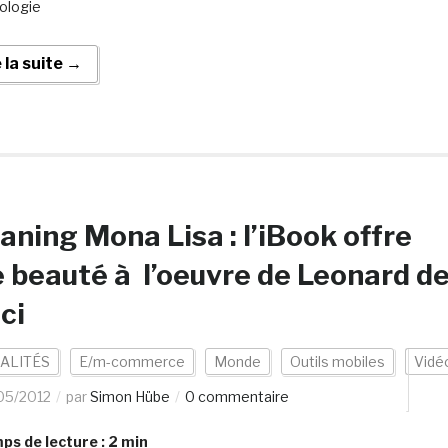
éologie
e la suite →
aning Mona Lisa : l’iBook offre
 beauté à l’oeuvre de Leonard d
ci
ALITÉS
E/m-commerce
Monde
Outils mobiles
Vidé
05/2012
par
Simon Hübe
0 commentaire
s de lecture :
2
min