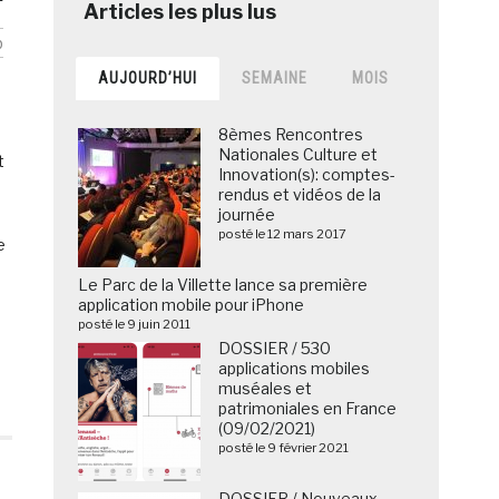
b
AUJOURD’HUI
SEMAINE
MOIS
8èmes Rencontres
Nationales Culture et
t
Innovation(s): comptes-
rendus et vidéos de la
journée
posté le 12 mars 2017
e
Le Parc de la Villette lance sa première
application mobile pour iPhone
posté le 9 juin 2011
DOSSIER / 530
applications mobiles
muséales et
patrimoniales en France
(09/02/2021)
posté le 9 février 2021
DOSSIER / Nouveaux