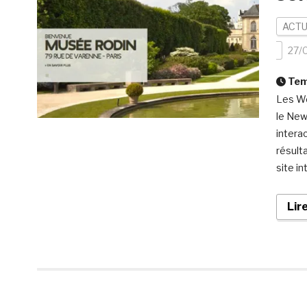
ACTU
27/
Temp
Les We
le New
interac
résult
site in
Lir