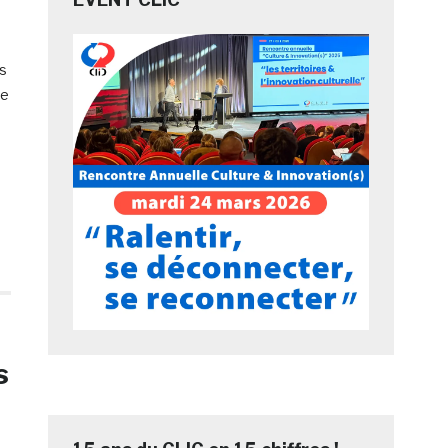
es
re
s