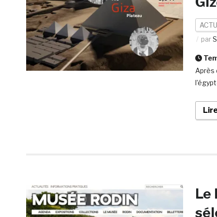
Giz
ACTU
par
S
Temp
Après 
l’égyp
Lir
Le 
sé