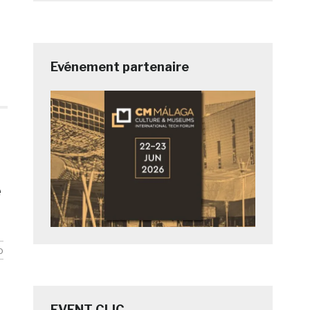
Evénement partenaire
e
o
EVENT CLIC