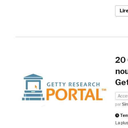
Lir
20 
nou
Get
Acces
par
Si
Temp
La plu