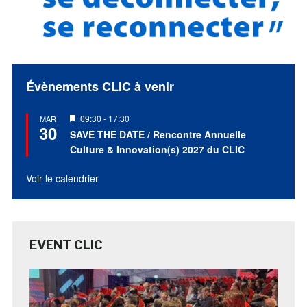
Évènements CLIC à venir
Mis
09:30
-
17:30
MAR
30
en
SAVE THE DATE / Rencontre Annuelle
avant
Culture & Innovation(s) 2027 du CLIC
Voir le calendrier
EVENT CLIC