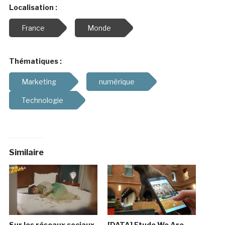
Localisation :
France
Monde
Thématiques :
Marketing
numérique
Technologie
Similaire
Sur les réseaux sociaux,
[DATA] Etude We Are