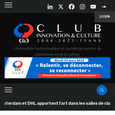
LOGIN
L'innovation technologique et sociale au service du
patrimoine et de la culture
 et DHL apportent l’art dans les salles de classe des é