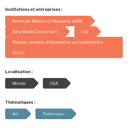
Institutions et entreprises :
American Alliance of Museums AMM
New Media Consortium
rcip
Réseau canadien d'information sur la patrimoine
(RCIP)
Localisation :
Monde
USA
Thématiques :
Art
Patrimoine