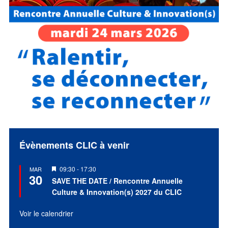
Évènements CLIC à venir
Mis
09:30
-
17:30
MAR
30
en
SAVE THE DATE / Rencontre Annuelle
avant
Culture & Innovation(s) 2027 du CLIC
Voir le calendrier