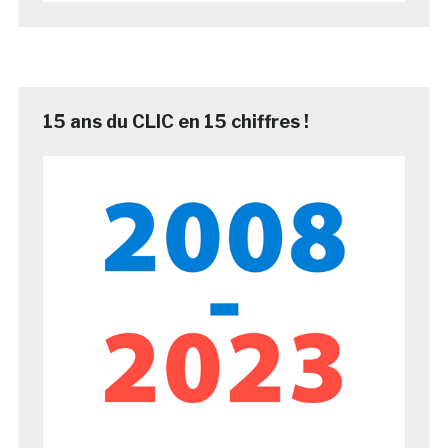
15 ans du CLIC en 15 chiffres !