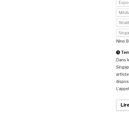
Expos
Médi
Réal
Sing
Nine B
Temp
Dans l
Singap
artist
dispos
L’appe
Lir