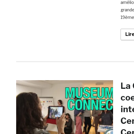
amélio
grande
19ème 
Lir
La 
coe
int
Cen
Ce