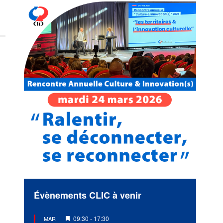
Évènements CLIC à venir
Mis
09:30
-
17:30
MAR