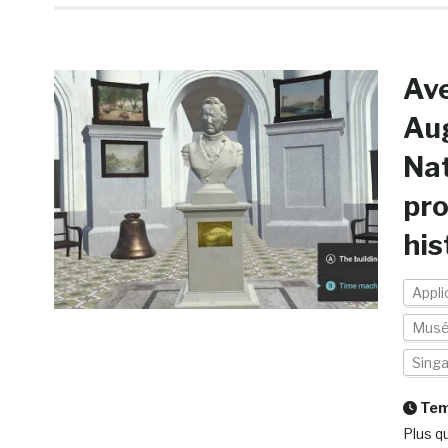
Ave
Aug
Na
pro
his
Appli
Mus
Sing
Temp
Plus q