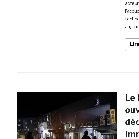
acteur
l’accu
techno
augment
Lir
Le
ouv
déd
im