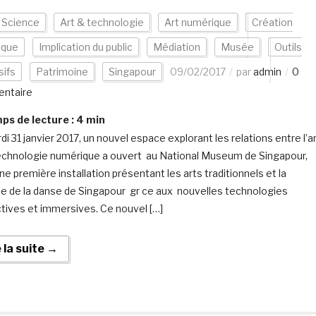
 Science
Art & technologie
Art numérique
Création
ique
Implication du public
Médiation
Musée
Outils
ifs
Patrimoine
Singapour
09/02/2017
par
admin
0
ntaire
s de lecture :
4
min
i 31 janvier 2017, un nouvel espace explorant les relations entre l’a
technologie numérique a ouvert au National Museum de Singapour,
ne première installation présentant les arts traditionnels et la
ue de la danse de Singapour gr ce aux nouvelles technologies
ctives et immersives. Ce nouvel […]
e la suite →