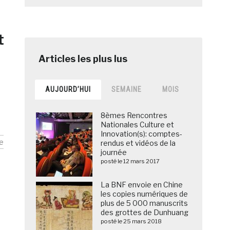
t
AUJOURD’HUI
SEMAINE
MOIS
8èmes Rencontres
Nationales Culture et
Innovation(s): comptes-
e
rendus et vidéos de la
journée
posté le 12 mars 2017
La BNF envoie en Chine
les copies numériques de
plus de 5 000 manuscrits
des grottes de Dunhuang
posté le 25 mars 2018