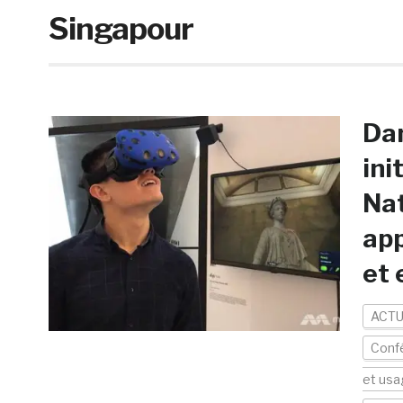
Singapour
Dan
ini
Nat
app
et 
ACTU
Conf
et usa