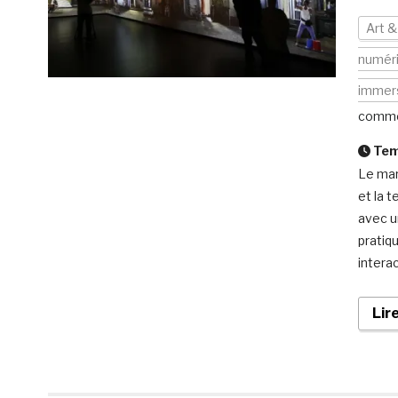
Art &
numér
immers
comme
Temp
Le mard
et la 
avec u
pratiq
intera
Lir