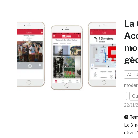
La 
Acc
mob
géo
ACTU
moder
Out
22/11/
Temp
Le 3 n
dévoil