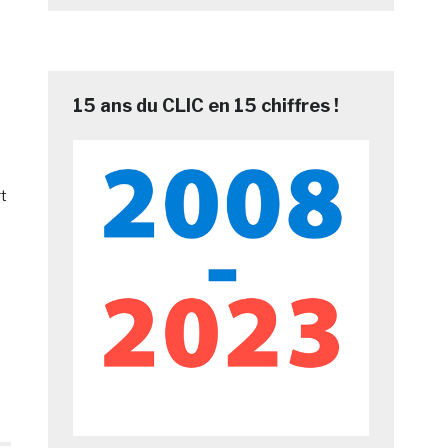
15 ans du CLIC en 15 chiffres !
rt