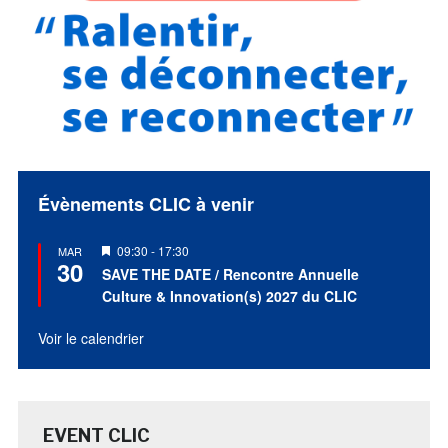
Évènements CLIC à venir
Mis
09:30
-
17:30
MAR
30
en
SAVE THE DATE / Rencontre Annuelle
avant
Culture & Innovation(s) 2027 du CLIC
Voir le calendrier
EVENT CLIC