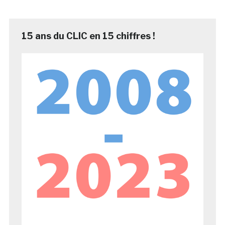
15 ans du CLIC en 15 chiffres !