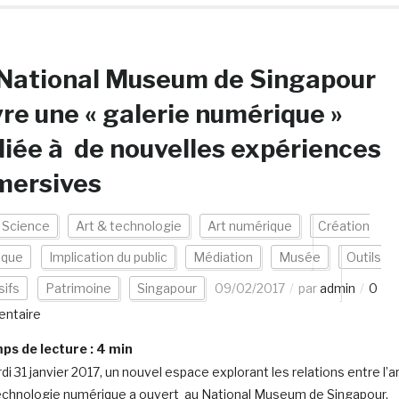
 National Museum de Singapour
re une « galerie numérique »
iée à de nouvelles expériences
mersives
 Science
Art & technologie
Art numérique
Création
ique
Implication du public
Médiation
Musée
Outils
ifs
Patrimoine
Singapour
09/02/2017
par
admin
0
ntaire
s de lecture :
4
min
i 31 janvier 2017, un nouvel espace explorant les relations entre l’a
technologie numérique a ouvert au National Museum de Singapour,