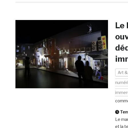
Le
ouv
déd
im
Art &
numér
immers
comme
Temp
Le mard
et la 