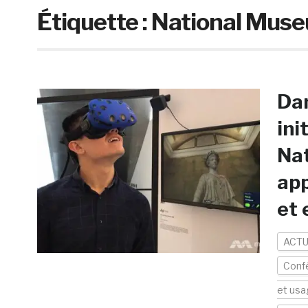
Étiquette :
National Muse
Dan
ini
Nat
app
et 
ACTU
Conf
et usa