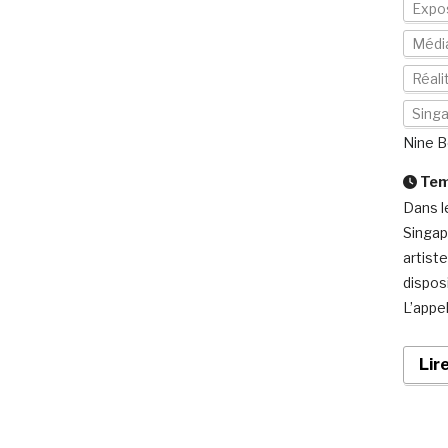
Expos
Médi
Réal
Sing
Nine B
Temp
Dans l
Singap
artist
dispos
L’appe
Lir