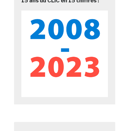
15 ans du CLIC en 15 chiffres !