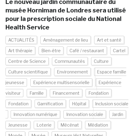
Le nouveau jardin communautaire du
musée Horniman de Londres sera utilisé
pour la prescription sociale du National
Health Service
ACTUALITÉS
Aménagement de lieu
Art et santé
Art thérapie
Bien-être
Café / restaurant
Cartel
Centre de Science
Communautés
Culture
Culture scientifique
Environnement
Espace famille
jeunesse
Expérience multisensorielle
Expérience
visiteur
Famille
Financement
Fondation
Fondation
Gamification
Hôpital
Inclusion sociale
Innovation numérique
Innovation sociale
Jardin
Jeunesse
Loterie
Mécénat
Médiation
Monde
Musée
Museum Hist Naturelles