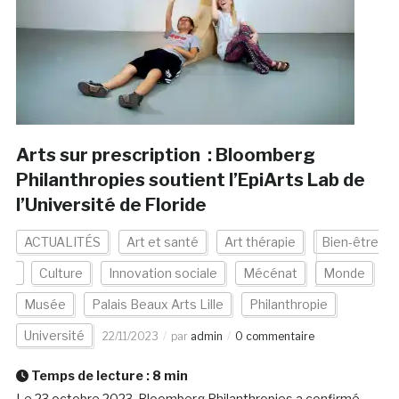
Arts sur prescription : Bloomberg
Philanthropies soutient l’EpiArts Lab de
l’Université de Floride
ACTUALITÉS
Art et santé
Art thérapie
Bien-être
Culture
Innovation sociale
Mécénat
Monde
Musée
Palais Beaux Arts Lille
Philanthropie
Université
22/11/2023
par
admin
0 commentaire
Temps de lecture :
8
min
Le 23 octobre 2023, Bloomberg Philanthropies a confirmé