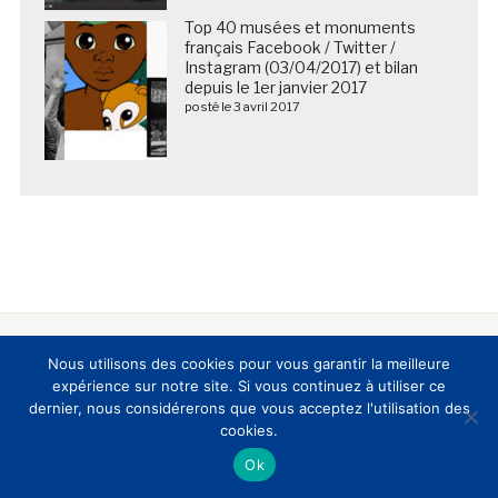
Top 40 musées et monuments
français Facebook / Twitter /
Instagram (03/04/2017) et bilan
depuis le 1er janvier 2017
posté le 3 avril 2017
Nous utilisons des cookies pour vous garantir la meilleure
Nous suivre sur les réseaux sociaux
expérience sur notre site. Si vous continuez à utiliser ce
dernier, nous considérerons que vous acceptez l'utilisation des
cookies.
Ok