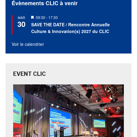
Évènements CLIC à venir
Mis
09:30
-
17:30
MAR
30
en
SAVE THE DATE / Rencontre Annuelle
avant
Culture & Innovation(s) 2027 du CLIC
Voir le calendrier
EVENT CLIC