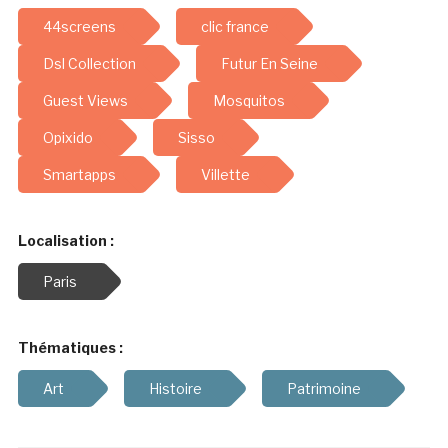
44screens
clic france
Dsl Collection
Futur En Seine
Guest Views
Mosquitos
Opixido
Sisso
Smartapps
Villette
Localisation :
Paris
Thématiques :
Art
Histoire
Patrimoine